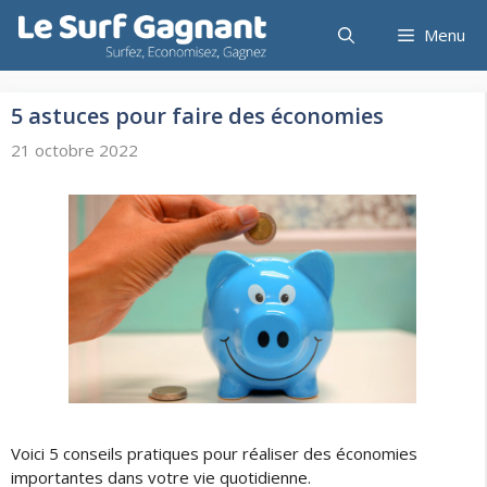
Aller
au
Menu
contenu
5 astuces pour faire des économies
21 octobre 2022
Voici 5 conseils pratiques pour réaliser des économies
importantes dans votre vie quotidienne.