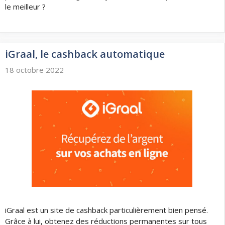
le meilleur ?
iGraal, le cashback automatique
18 octobre 2022
iGraal est un site de cashback particulièrement bien pensé.
Grâce à lui, obtenez des réductions permanentes sur tous