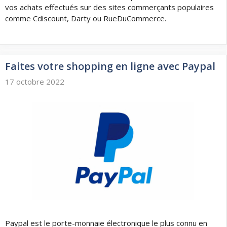
vos achats effectués sur des sites commerçants populaires
comme Cdiscount, Darty ou RueDuCommerce.
Faites votre shopping en ligne avec Paypal
17 octobre 2022
Paypal est le porte-monnaie électronique le plus connu en